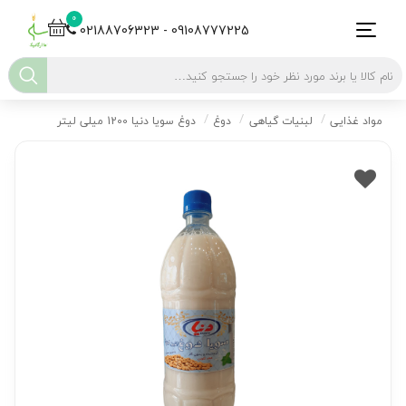
0
02188706323 - 09108777225
مواد غذایی
لبنیات گیاهی
دوغ
دوغ سویا دنیا 1200 میلی لیتر