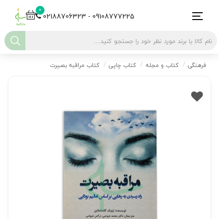
0
02188706323 - 09108777225
فرهنگی
کتاب و مجله
کتاب چاپی
کتاب مراقبه بصیرت