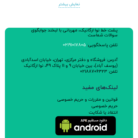
نمایش بیشتر
پشت خط نوا ارگانیک، مهربانی با لبخند جوابگوی
سوالات شماست
تلفن پاسخگویی:
02191017805
آدرس: فروشگاه و دفتر مرکزی، تهران، خیابان اسدآبادی
(یوسف آباد)، بین خیابان 9 و 11 پلاک 49، نوا ارگانیک
تلفن: 02188706323
لینک‌های مفید
قوانین و مقررات و حریم خصوصی
حریم خصوصی
انتقاد یا شکایت