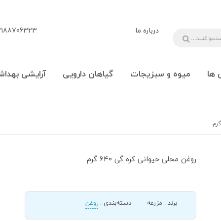
درباره ما
88706323 - 09108777225
 ها
میوه و سبزیجات
گیاهان دارویی
آرایشی بهداش
روغن محلی حیوانی کره گی 640 گرم
برند
:
مزرعه
دسته‌بندی
:
روغن