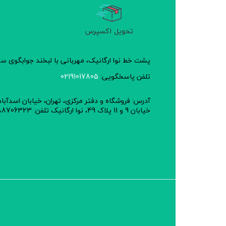
تحویل اکسپرس
پشت خط نوا ارگانیک، مهربانی با لبخند جوابگوی 
تلفن پاسخگویی:
02191017805
آدرس: فروشگاه و دفتر مرکزی، تهران، خیابان اسدآبا
خیابان 9 و 11 پلاک 49، نوا ارگانیک تلفن: 02188706323