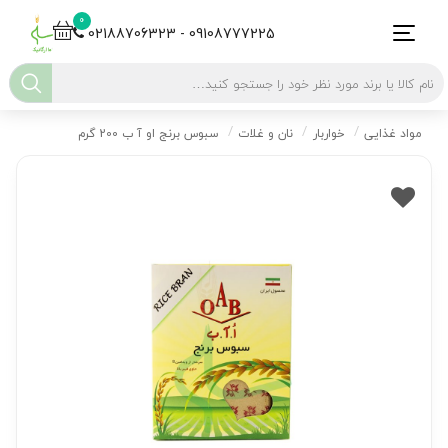
0
02188706323 - 09108777225
مواد غذایی
خواربار
نان و غلات
سبوس برنج او آ ب 200 گرم