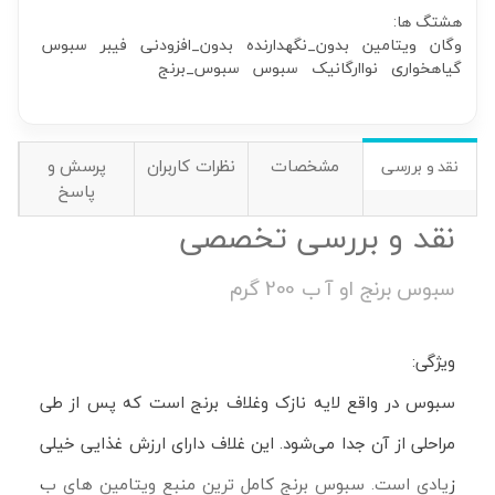
هشتگ ها:
وگان
ویتامین
بدون_نگهدارنده
بدون_افزودنی
فیبر
سبوس
گیاهخواری
نواارگانیک
سبوس
سبوس_برنج
مشخصات
نظرات کاربران
پرسش و
نقد و بررسی
پاسخ
نقد و بررسی تخصصی
سبوس برنج او آ ب 200 گرم
ویژگی:
سبوس در واقع لایه نازک وغلاف برنج است که پس از طی
مراحلی از آن جدا می‌شود. این غلاف دارای ارزش غذایی خیلی
زیادی است. سبوس برنج کامل ترین منبع ویتامین های ب