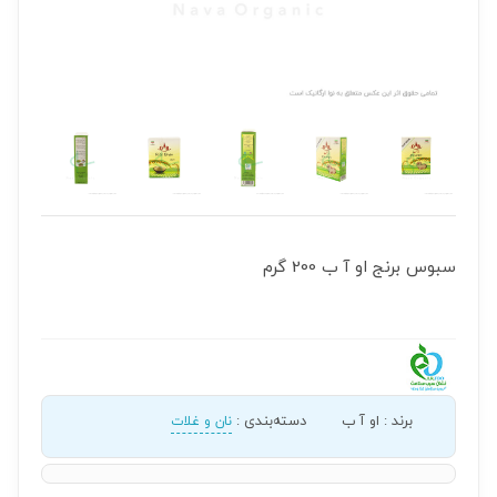
سبوس برنج او آ ب 200 گرم
برند
:
او آ ب
دسته‌بندی
:
نان و غلات