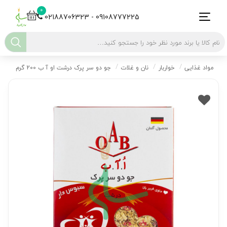
0
02188706323 - 09108777225
مواد غذایی
خواربار
نان و غلات
جو دو سر پرک درشت او آ ب 200 گرم