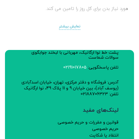
مورد نیاز بدن برای کل روز را تامین می کند.
نمایش بیشتر
خواص:
کاهش کلسترول
پشت خط نوا ارگانیک، مهربانی با لبخند جوابگوی
کاهش وزن
سوالات شماست
کاهش فشار خون
تلفن پاسخگویی:
02191017805
تنظیم قندخون
آدرس: فروشگاه و دفتر مرکزی، تهران، خیابان اسدآبادی
(یوسف آباد)، بین خیابان 9 و 11 پلاک 49، نوا ارگانیک
درمان یبوست و پیشگیری از هموروئید
تلفن: 02188706323
طبع: معتدل
لینک‌های مفید
طرز تهیه :
قوانین و مقررات و حریم خصوصی
یک پیمانه از این محصول را در 3 الی 5 پیمانه آب یا شیر
حریم خصوصی
ریخته، به مدت 15 الی 20 دقیقه بپزید و
انتقاد یا شکایت