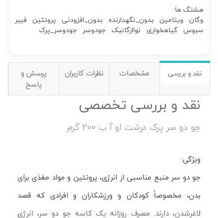
هشتگ ها:
وگان
ویتامین
بدون_نگهدارنده
بدون_افزودنی
پروتئین
فیبر
سبوس
گیاهخواری
نواارگانیک
جودوسر
جودوسر_پرک
مشخصات
نظرات کاربران
پرسش و
نقد و بررسی
پاسخ
نقد و بررسی تخصصی
جو دو سر پرک درشت او آ ب 200 گرم
ویژگی:
جو دو سر منبع مناسبی از انرژی، پروتئین و مواد مغذی برای
بدن، مخصوصاً کودکان و ورزشکاران و افرادی که قصد
لاغرشدن، دارند. مصرف روزانه یک کاسه جو دو سر، انرژی