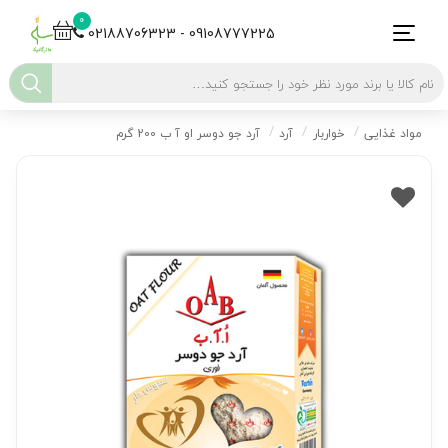
0
02188706323 - 09108777225
مواد غذایی
خواربار
آرد
آرد جو دوسر او آ ب 200 گرم