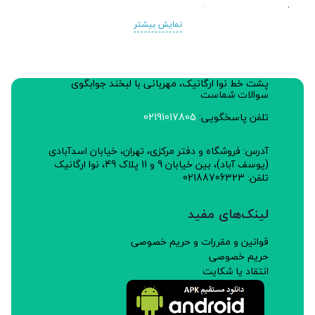
ارزش غذایی در 30 گرم:
نمایش بیشتر
انرژی: 112.2گرم
قند:0.21گرم
پشت خط نوا ارگانیک، مهربانی با لبخند جوابگوی
چربی: 2.1
سوالات شماست
نمک:0.01 گرم
تلفن پاسخگویی:
02191017805
اسیدهای چرب ترانس: 0.39 گرم
آدرس: فروشگاه و دفتر مرکزی، تهران، خیابان اسدآبادی
(یوسف آباد)، بین خیابان 9 و 11 پلاک 49، نوا ارگانیک
تلفن: 02188706323
لینک‌های مفید
قوانین و مقررات و حریم خصوصی
حریم خصوصی
انتقاد یا شکایت