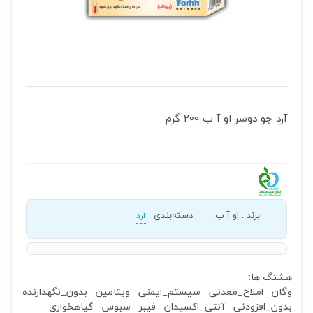
آرد جو دوسر او آ ب 200 گرم
برند
:
او آ ب
دسته‌بندی
:
آرد
هشتگ ها:
وگان
املاح_معدنی
سیستم_ایمنی
ویتامین
بدون_نگهدارنده
بدون_افزودنی
آنتی_اکسیدان
فیبر
سبوس
گیاهخواری