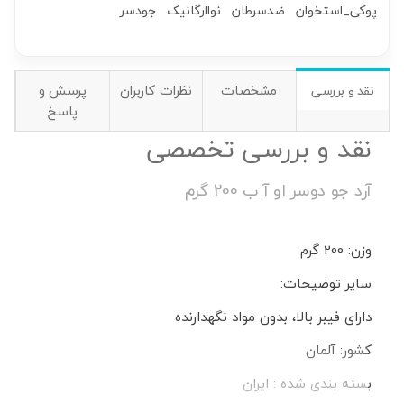
پوکی_استخوان
ضدسرطان
نواارگانیک
جودسر
مشخصات
نظرات کاربران
پرسش و
نقد و بررسی
پاسخ
نقد و بررسی تخصصی
آرد جو دوسر او آ ب 200 گرم
وزن: 200 گرم
سایر توضیحات:
دارای فیبر بالا، بدون مواد نگهدارنده
کشور: آلمان
بسته بندی شده : ایران