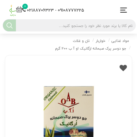
0
02188706323 - 09108777225
مواد غذایی
خواربار
نان و غلات
جو دوسر پرک صبحانه ارگانیک او آ ب 200 گرم