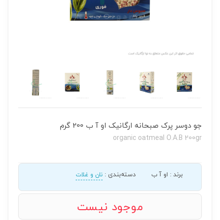
جو دوسر پرک صبحانه ارگانیک او آ ب 200 گرم
organic oatmeal O.A.B 200gr
برند
:
او آ ب
دسته‌بندی
:
نان و غلات
موجود نیست