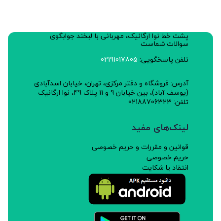
خواص:
مقوی سیستم گوارش، ضد نفخ، تسکین سردرد و سرگیجه،
پشت خط نوا ارگانیک، مهربانی با لبخند جوابگوی
ضد تشنج و کاهنده قند خون است.
سوالات شماست
طبع:سرد
تلفن پاسخگویی:
02191017805
چرا:
آدرس: فروشگاه و دفتر مرکزی، تهران، خیابان اسدآبادی
(یوسف آباد)، بین خیابان 9 و 11 پلاک 49، نوا ارگانیک
این مجموعه پژوهشی از کود و سموم شیمیایی درمزارع خود
تلفن: 02188706323
استفاده نمی کند و نسبت به عرضه گیاهان و محصولات
لینک‌های مفید
سالم متعهد است.
قوانین و مقررات و حریم خصوصی
نحوه استفاده:
حریم خصوصی
مقدار مصرف: 2 تا 5 گرم به صورت دم کرده و به صورت
انتقاد یا شکایت
ادویه مورد استفاده است.