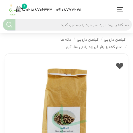
0
02188706323 - 09108777225
گیاهان دارویی
گیاهان دارویی
دانه ها
تخم گشنیز باغ فیروزه پاکتی 150 گرم