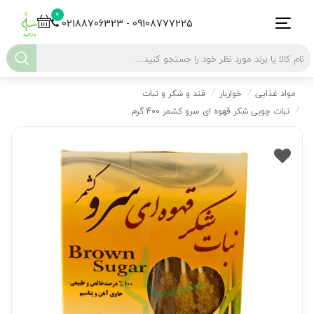
0
02188706323 - 09108777225
مواد غذایی
خواربار
قند و شکر و نبات
نبات چوبی شکر قهوه ای سرو کشمر 400 گرم