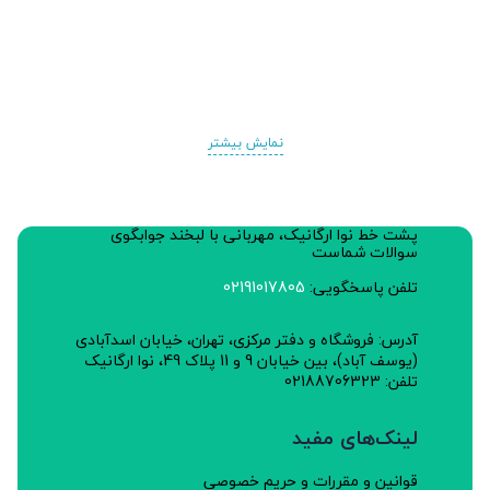
نمایش بیشتر
پشت خط نوا ارگانیک، مهربانی با لبخند جوابگوی
سوالات شماست
تلفن پاسخگویی:
02191017805
آدرس: فروشگاه و دفتر مرکزی، تهران، خیابان اسدآبادی
(یوسف آباد)، بین خیابان 9 و 11 پلاک 49، نوا ارگانیک
تلفن: 02188706323
لینک‌های مفید
قوانین و مقررات و حریم خصوصی