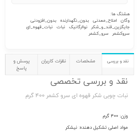
هشتگ ها:
وگان
املاح_معدنی
بدون_نگهدارنده
بدون_افزودنی
جایگزین_قند_و_شکر
نواارگانیک
نبات
نبات_قهوه_ای
سروکشمر
سرو_کشمر
مشخصات
نظرات کاربران
پرسش و
نقد و بررسی
پاسخ
نقد و بررسی تخصصی
نبات چوبی شکر قهوه ای سرو کشمر 400 گرم
وزن: 400 گرم
مواد اصلی تشکیل دهنده: نیشکر