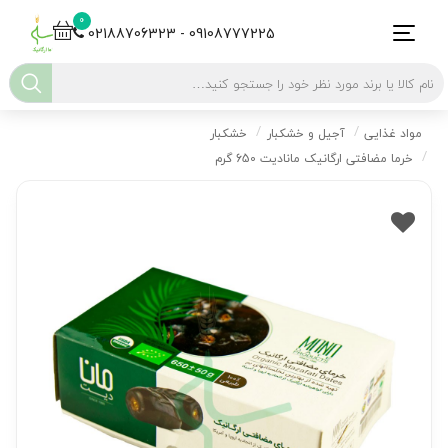
0
02188706323 - 09108777225
مواد غذایی
آجیل و خشکبار
خشکبار
خرما مضافتی ارگانیک مانادیت 650 گرم