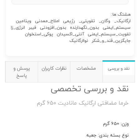
هشتگ ها:
ارگانیک_
وگان_
تقویتی_
رژِیمی
املاح_معدنی
ویتامین
سیستم_ایمنی
بدون_نگهدارنده
بدون_افزودنی
فیبر
انرژی_زا
تقویت_سیستم_ایمنی
آنتی_اکسیدان
پوکی_استخوان
جایگزین_قند_و_شکر
نواارگانیک
مشخصات
نظرات کاربران
پرسش و
نقد و بررسی
پاسخ
نقد و بررسی تخصصی
خرما مضافتی ارگانیک مانادیت 650 گرم
وزن: 650 گرم
نوع بسته بندی: جعبه