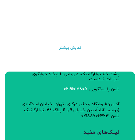
نمایش بیشتر
پشت خط نوا ارگانیک، مهربانی با لبخند جوابگوی
سوالات شماست
تلفن پاسخگویی:
02191017805
آدرس: فروشگاه و دفتر مرکزی، تهران، خیابان اسدآبادی
(یوسف آباد)، بین خیابان 9 و 11 پلاک 49، نوا ارگانیک
تلفن: 02188706323
لینک‌های مفید