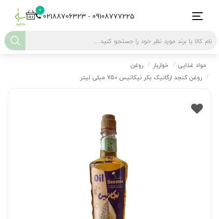
0
02188706323 - 09108777225
مواد غذایی
خواربار
روغن
روغن کنجد ارگانیک بکر نیکاتیس 750 میلی لیتر