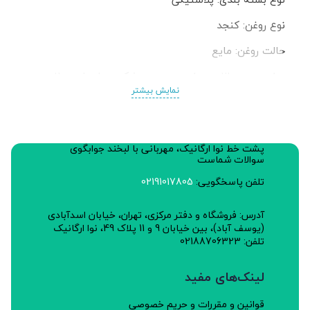
نوع روغن: کنجد
حالت روغن: مایع
مخصوص: سالاد و پخت و پز و سرخ کردن با حرارت ملایم
نمایش بیشتر
پالم: ندارد
تراریخته: خیر
پشت خط نوا ارگانیک، مهربانی با لبخند جوابگوی
کد محصول : 0016
سوالات شماست
تلفن پاسخگویی:
02191017805
آدرس: فروشگاه و دفتر مرکزی، تهران، خیابان اسدآبادی
(یوسف آباد)، بین خیابان 9 و 11 پلاک 49، نوا ارگانیک
تلفن: 02188706323
لینک‌های مفید
قوانین و مقررات و حریم خصوصی