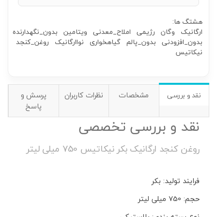
هشتگ ها:
ارگانیک
وگان
رژیمی
املاح_معدنی
ویتامین
بدون_نگهدارنده
بدون_افزودنی
بدون_پالم
گیاهخواری
نواارگانیک
روغن_کنجد
نیکاتیس
مشخصات
نظرات کاربران
پرسش و
نقد و بررسی
پاسخ
نقد و بررسی تخصصی
روغن کنجد ارگانیک بکر نیکاتیس 750 میلی لیتر
فرایند تولید: بکر
حجم: 750 میلی لیتر
نوع بسته بندی: پلاستیکی